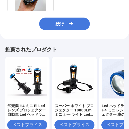
続行
推薦されたプロダクト
卸売業 H4 ミニ Bi Led
スーパー ホワイト プロ
Led ヘッドラ
レンズ プロジェクター
ジェクター 10000Lm
H4 ミニ レンズ
自動車 Led ヘッドライ
ミニ カー ライト Led
ェクター 車の L
ト電球 40W
H4 プロジェクター レ
ドライト H7 Le
ンズ ハイ/ロー ビーム
ドライト オート
ベストプライス
ベストプライス
ベストプラ
H7 Led ヘッドライト